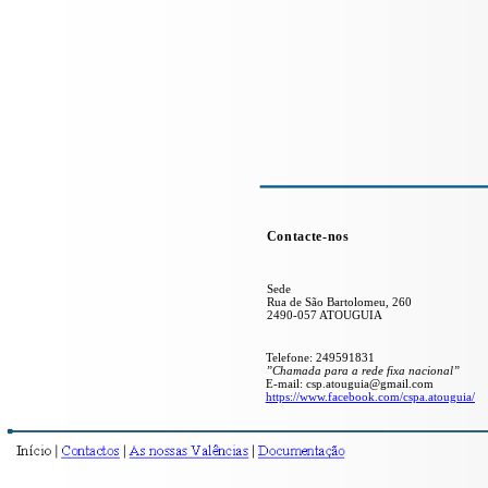
Contacte-nos
Sede
Rua de São Bartolomeu, 260
2490-057 ATOUGUIA
Telefone: 249591831
”Chamada para a rede fixa nacional”
E-mail: csp.atouguia@gmail.com
https://www.facebook.com/cspa.atouguia/