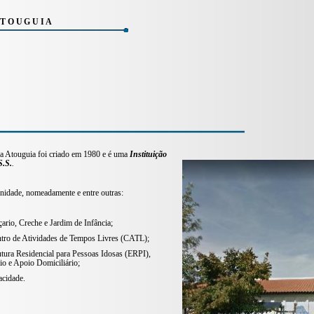
ATOUGUIA
da Atouguia foi criado em 1980 e é uma
Instituição
S.S.
.
unidade, nomeadamente e entre outras:
çario, Creche e Jardim de Infância;
ntro de Atividades de Tempos Livres (CATL);
utura Residencial para Pessoas Idosas (ERPI),
io e Apoio Domiciliário;
acidade.